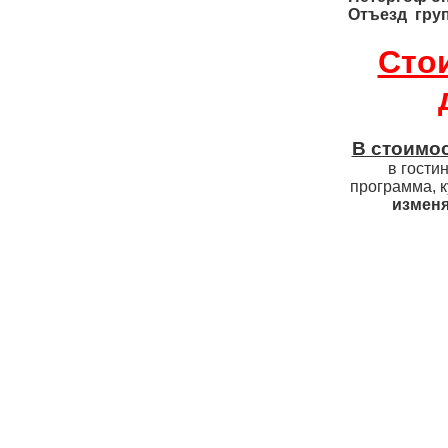
Отъезд
гру
Сто
В стоимо
в гости
программа, 
изменя