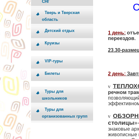
СНГ
С
Тверь и Тверская
область
Детский отдых
1 день:
отъез
переездов.
Круизы
23.30-разме
VIP-туры
Билеты
2 день:
Завт
ТЕПЛОХ
v
Туры для
речном тра
позволяющи
школьников
эффективном
Туры для
ОБЗОРН
v
организованных групп
столицы
»
знаковые ар
живописные к