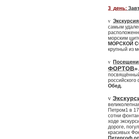
3 день:
Завт
v
Экскурсия
самым удале
расположенны
морским щит
МОРСКОЙ 
крупный из м
v
Посещение
ФОРТОВ
»
посвящённый
российского 
Обед.
v
Экскурс
великолепная
Петром1 в 17
сотни фонтан
ходе экскурс
дороге, погу
красивых Фо
Петергоф оп