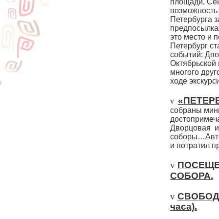
площади, Сен
возможность 
Петербурга з
предпосылках
это место и 
Петербург ст
событий: Дво
Октябрьской 
многого друго
ходе экскурс
«ПЕТЕР
v
собраны мин
достопримеча
Дворцовая
и
соборы…Автор
и потратил 
v
ПОСЕЩЕ
СОБОРА.
v
СВОБОД
часа).