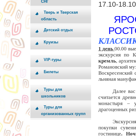
СНГ
17.10-18.10
Тверь и Тверская
ЯРО
область
РОСТ
Детский отдых
КЛАССИ
Круизы
1 день
00.00 вые
экскурсия по К
VIP-туры
кремль
, архите
Романовский муз
Билеты
Воскресенский 
льняная мануфа
Туры для
Далее вас
школьников
считается древ
монастыря – у
Туры для
драгоценных риз
организованных групп
Экскурс
покупки сувен
гостинице
.
Ночь