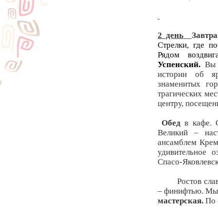
2 день
Завтра
Стрелки, где п
Рядом воздвиг
Успенский.
Вы 
истории об яр
знаменитых го
трагических ме
центру, посещен
Обед
в кафе. 
Великий – нас
ансамблем Крем
удивительное о
Спасо-Яковлевс
Ростов сла
– финифтью. Мы
мастерская.
По 