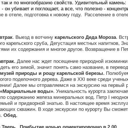
 так и по многообразию свойств. Удивительный камень:
- он убивает и поглощает, а все, что полезно - концент
 в отеле, подготовка к новому году.
Расселение в отел
втрак
. Выезд в вотчину
карельского Деда Мороза
. Вст
го карельского сруба, Дегустация местных напитков, 
ями их содержания и многое другое. Возвращение в Пе
автрак.
Далее нас ждет посещение природной изюминки
деть его зимой, значит понять само название, в перевод
музей природы и рощу карельской березы.
Полюбуемс
огого поделочного дерева. Даже в XXI веке среди ученых
ении! Далее мы отправляемся на экскурсию на первый р
«Марциальные воды»
. Уникальность курорта заключае
по содержанию железа минеральных вод. Петр I неоднок
емьей и придворной знатью. В настоящее время эксплу
ющих скважин. В ходе экскурсии по курорту Вы сможет
в.
Обед.
 Тверь.
Прибытие ночью ориентировочно в 2.00.