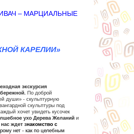
КИВАЧ – МАРЦИАЛЬНЫЕ
ЖНОЙ КАРЕЛИИ»
шеходная экскурсия
абережной.
По доброй
ей души» - скульптурную
вангардной скульптуры под
аждый хочет увидеть кусочек
лшебное ухо Дерева Желаний
и
 нас ждет
з
накомство с
рому нет - как по целебным