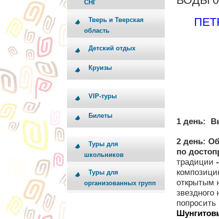
ВОДЫ 04
СНГ
ПЕТ
Тверь и Тверская
область
Детский отдых
Круизы
VIP-туры
Билеты
1 день:
В
2 день:
Об
Туры для
по достоп
школьников
традиции
-
композици
Туры для
открытым 
организованных групп
звездного 
попросить
Шунгитов