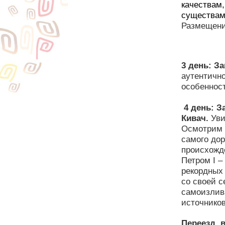
качествам,
существам 
Размещение
3 день:
За
аутентично
особенност
4 день: З
Кивач.
Уви
Осмотрим
самого дор
происхожд
Петром I –
рекордных 
со своей с
самоизлива
источнико
Переезд
в