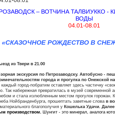
.01-08.01
РОЗАВОДСК – ВОТЧИНА ТАЛВИУККО - 
ВОДЫ
04.01-08.01
«СКАЗОЧНОЕ РОЖДЕСТВО В СНЕ
ыезд из Твери в 21.00
зорная экскурсия по Петрозаводску.
Автобусно - пе
римечательностям города и прогулка по Онежской н
каждый город-побратим оставляет здесь частичку «сво
ю. Так набережная превратилась в музей современной а
небом и стала излюбленным местом прогулок горожан. К
неба Нойбранденбурга, прошептать заветные слова
в во
 материального благополучия у
Кошелька Удачи. Далее
ым производством.
Шунгит - это минерал, аналога кото