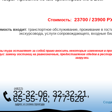
23700 / 23900 Р
Стоимость:
имость входит
: транспортное обслуживание, проживание в гост
экскурсовода, услуги сопровождающего, входные би
ы тура оставляют за собой право вносить некоторые изменения в про
уг: замену гостиниц на равнозначные, предоставление обедов в ресто
загрузки.
(4822)
32-32-06, 32-32-21,
65-55-76, 777-628
Созда
адрес и схема проезда