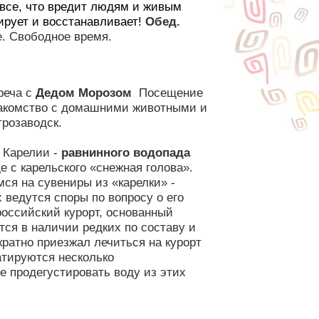
 все, что вредит людям и живым
рирует и восстанавливает!
Обед.
е. Свободное время.
реча с
Дедом Морозом
Посещение
Знакомство с домашними животными и
трозаводск.
 Карелии -
равнинного
водопада
е с карельского «снежная голова».
я на сувениры из «карелки» -
 ведутся споры по вопросу о его
оссийский курорт, основанный
тся в наличии редких по составу и
ратно приезжал лечиться на курорт
атируются несколько
е продегустировать воду из этих