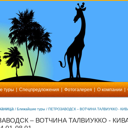
е туры
|
Спецпредложения
|
Фотогалерея
|
О компании
|
раница
/
Ближайшие туры
/
ПЕТРОЗАВОДСК – ВОТЧИНА ТАЛВИУККО - КИВ
АВОДСК – ВОТЧИНА ТАЛВИУККО - КИВ