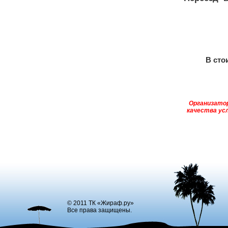
В сто
Организатор
качества усл
© 2011 ТК «Жираф.ру»
Все права защищены.