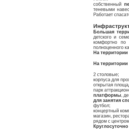
собственный
п
теневыми навес
Работает спасат
Инфраструк
Большая терр
детского и сем
комфортно по 
полноценного ка
На территории
На территории
2 столовые;
корпуса для про
открытая площа
парк аттракцио
платформы
, д
для занятия с
футбол;
концертный комп
магазин, рестора
рядом с центром
Круглосуточно