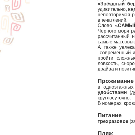
«Звёздный бер
удивительно, ве
неповторимая р
впечатлений.
Слово
«САМЫ
Черного моря 
рассчитанный 
самые массовые
А также увлек
современный и 
пройти сложны
ловкость, снор
драйва и позит
Проживание
в одноэтажных
удобствами
(ду
круглосуточно.
В номерах: крова
Питание
трехразовое
(з
Пляж