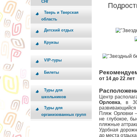
СНГ
Подрост
Тверь и Тверская
область
Детский отдых
Круизы
VIP-туры
Рекомендуе
Билеты
от
14 до 22 лет
Расположен
Туры для
Центр располаг
школьников
Орловка
, в 
развивающийся 
Туры для
Пляж Орловки 
организованных групп
не глубокое, б
пляжные аттракц
Удобная дорожн
до места отдыха