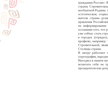
гражданин России». 
страны Стремительн
необъятной Родины во
эстетическом, социа
жители страны долж
правления Российской
на информирование 
осознании того, что 
уже сейчас стать ст
в городах (отрядах)
профилю, например: т
Стремительной, явля
Столицы страны.
В лагере работают п
хореографии, народн
Находясь в нашем лаг
испытать себя на т
президентом или депу