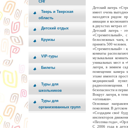
СНГ
Детский лагерь «Стр
Тверь и Тверская
имеет очень выгодно
находятся рядом: п
область
авиации и космонавти
в двухстах метрах от
Детский отдых
Детский лагерь - э
«Стремительный», 
Круизы
белоснежных чаек, п
принять 500 человек.
«Стремительный» - к
комнаты располагаютс
VIP-туры
музыкальная комнат
уникальных мест в «
лагеря, в зимнем са
Билеты
помещения: камера х
этаже имеются прост
медицинский пунк
Туры для
радиооповещения.
безопасности и перв
школьников
Вокруг лагеря, в те
«огоньков».
Туры для
Основные направле
организованных групп
поколения. В детском
«Создадим своё буд
инспекторов движени
«Песенка года», «Орл
С 2006 года в детс