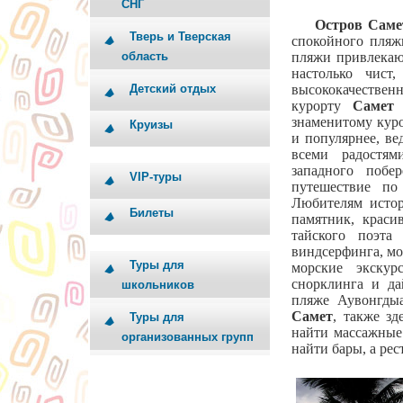
СНГ
Остров Саме
Тверь и Тверская
спокойного пляж
область
пляжи привлекают
настолько чист
Детский отдых
высококачестве
курорту
Самет
з
знаменитому куро
Круизы
и популярнее, в
всеми радостям
западного побе
VIP-туры
путешествие по
Любителям истор
Билеты
памятник, краси
тайского поэта
виндсерфинга, мо
Туры для
морские экску
снорклинга и д
школьников
пляже Аувонгды
Самет
, также зд
Туры для
найти массажные
организованных групп
найти бары, а ре