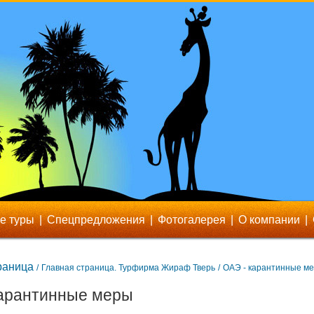
е туры
|
Спецпредложения
|
Фотогалерея
|
О компании
|
раница
/
Главная страница. Турфирма Жираф Тверь
/
ОАЭ - карантинные м
карантинные меры