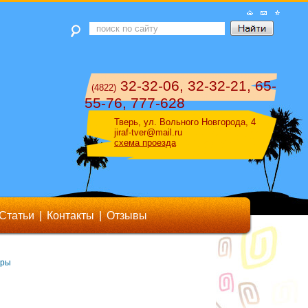
32-32-06, 32-32-21, 65-
(4822)
55-76, 777-628
Тверь, ул. Вольного Новгорода, 4
jiraf-tver@mail.ru
схема проезда
Статьи
|
Контакты
|
Отзывы
еры