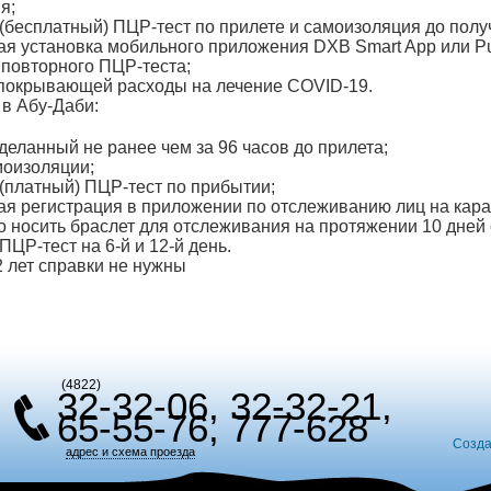
я;
(бесплатный) ПЦР-тест по прилете и самоизоляция до полу
ая установка мобильного приложения DXB Smart App или Pu
 повторного ПЦР-теста;
 покрывающей расходы на лечение COVID-19.
 в Абу-Даби:
деланный не ранее чем за 96 часов до прилета;
моизоляции;
(платный) ПЦР-тест по прибытии;
ая регистрация в приложении по отслеживанию лиц на кара
о носить браслет для отслеживания на протяжении 10 дней
ЦР-тест на 6-й и 12-й день.
2 лет справки не нужны
(4822)
32-32-06, 32-32-21,
65-55-76, 777-628
Созда
адрес и схема проезда