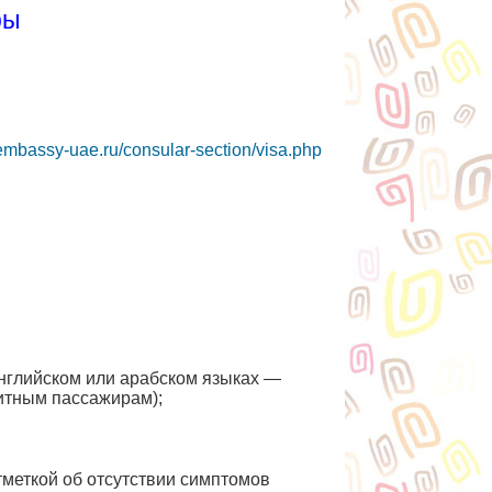
ры
/embassy-uae.ru/consular-section/visa.php
английском или арабском языках —
зитным пассажирам);
тметкой об отсутствии симптомов