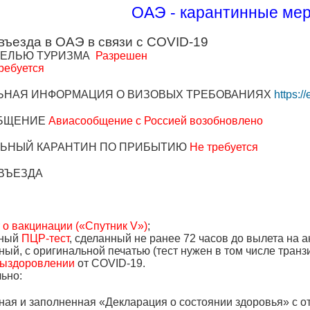
ОАЭ - карантинные ме
въезда в ОАЭ в связи с COVID-19
ЦЕЛЬЮ ТУРИЗМА
Разрешен
ребуется
ЬНАЯ ИНФОРМАЦИЯ О ВИЗОВЫХ ТРЕБОВАНИЯХ
https:/
БЩЕНИЕ
Авиасообщение с Россией возобновлено
ЛЬНЫЙ КАРАНТИН ПО ПРИБЫТИЮ
Не требуется
ВЪЕЗДА
 о вакцинации («Спутник V»)
;
ьный
ПЦР-тест
,
сделанный
не ранее 72 часов до вылета на 
ный, с оригинальной печатью (тест нужен в том числе тран
выздоровлении
от COVID-19.
льно:
ная и заполненная «Декларация о состоянии здоровья» с о