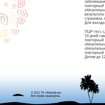
заболевани
повторный 
обязательн
результаты
страховка,
Для въезда
ПЦР-тест, с
10 дней са
повторный 
обязательн
обязательн
повторный П
Детям до 1
© 2011 ТК «Жираф.ру»
Все права защищены.