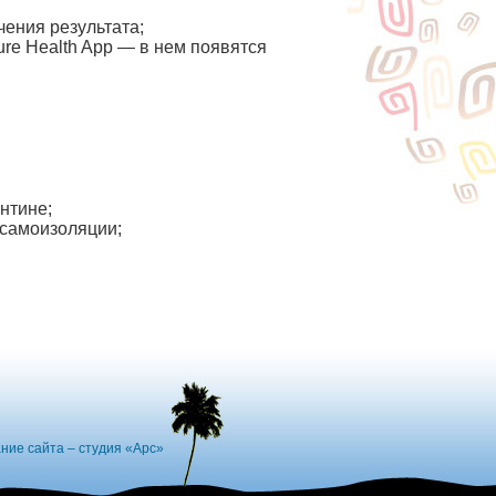
чения результата;
re Health App — в нем появятся
нтине;
 самоизоляции;
ние сайта – студия «Арс»