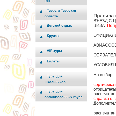
СНГ
Тверь и Тверская
Правила 
область
ВЪЕЗД С 
ВИЗА
Не т
Детский отдых
ОФИЦИАЛ
Круизы
АВИАСОО
VIP-туры
ОБЯЗАТЕ
Билеты
УСЛОВИЯ 
На выбор:
Туры для
школьников
сертификат
отрицател
Туры для
распечатан
организованных групп
справка о 
Дополните
распечатан