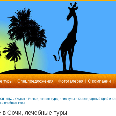
е туры
|
Спецпредложения
|
Фотогалерея
|
О компании
|
раница
/
Отдых в России, эконом туры, авиа туры в Краснодарский Край и Кр
и, лечебные туры
 в Сочи, лечебные туры