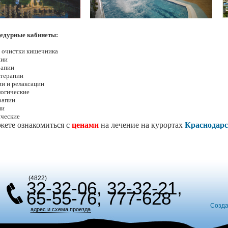
едурные кабинеты:
 очистки кишечника
пии
рапии
терапии
и и релаксации
огические
рапии
ии
ческие
жете ознакомиться с
ценами
на лечение на курортах
Краснодарс
(4822)
32-32-06, 32-32-21,
65-55-76, 777-628
Созда
адрес и схема проезда