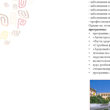
- заболевания 
- заболевания г
- заболевания 
- заболевания 
- заболевания
- профессиона
Однако на это
программы:
• программы л
• «Антистрес
• «Расти здо
• «Стройная ф
• «Здоровый 
• лечения пос
• эндоэкологич
• косметологи
• курс реабили
• cпециализир
• программы л