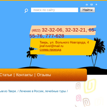
32-32-06, 32-32-21, 65-
(4822)
55-76, 777-628
Тверь, ул. Вольного Новгорода, 4
jiraf-tver@mail.ru
схема проезда
Статьи
|
Контакты
|
Отзывы
ым из Твери.
/
Лечение в России, лечебные туры
/