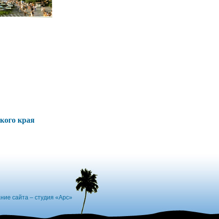
кого края
ние сайта – студия «Арс»