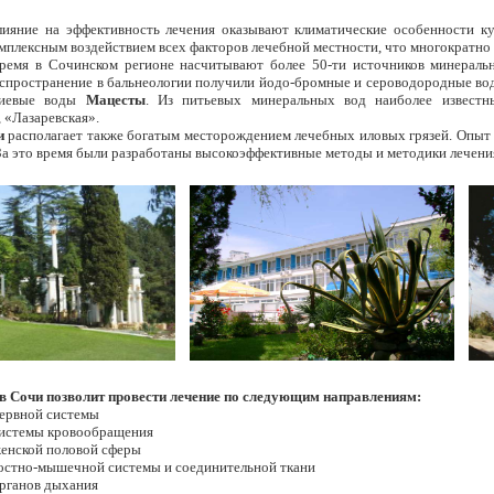
ние на эффективность лечения оказывают климатические особенности ку
мплексным воздействием всех факторов лечебной местности, что многократно 
ремя в Сочинском регионе насчитывают более 50-ти источников минеральн
спространение в бальнеологии получили йодо-бромные и сероводородные воды
риевые воды
Мацесты
. Из питьевых минеральных вод наиболее известны
 «Лазаревская».
и
располагает также богатым месторождением лечебных иловых грязей. Опыт 
 За это время были разработаны высокоэффективные методы и методики лечени
в Сочи позволит провести лечение по следующим направлениям:
нервной системы
 системы кровообращения
женской половой сферы
 костно-мышечной системы и соединительной ткани
органов дыхания