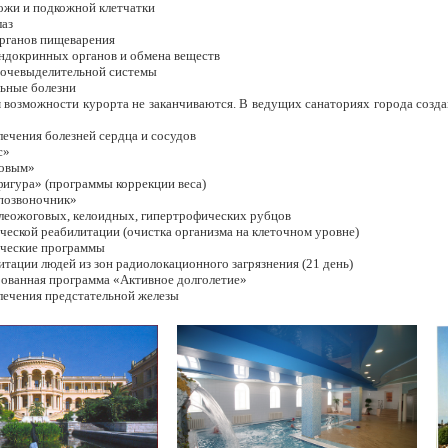
кожи и подкожной клетчатки
лаз
органов пищеварения
эндокринных органов и обмена веществ
 мочевыделительной системы
льные болезни
м возможности курорта не заканчиваются. В ведущих санаториях города соз
ечения болезней сердца и сосудов
с»
ровым»
игура» (программы коррекции веса)
позвоночник»
леожоговых, келоидных, гипертрофических рубцов
еской реабилитации (очистка организма на клеточном уровне)
ческие программы
тации людей из зон радиолокационного загрязнения (21 день)
ованная программа «Активное долголетие»
ечения предстательной железы