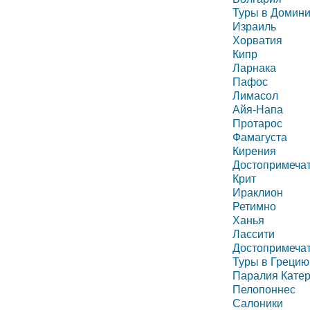
Туры в Домини
Израиль
Хорватия
Кипр
Ларнака
Пафос
Лимасол
Айя-Напа
Протарос
Фамагуста
Кирения
Достопримечат
Крит
Ираклион
Ретимно
Ханья
Лассити
Достопримечат
Туры в Грецию
Паралия Кате
Пелопоннес
Салоники