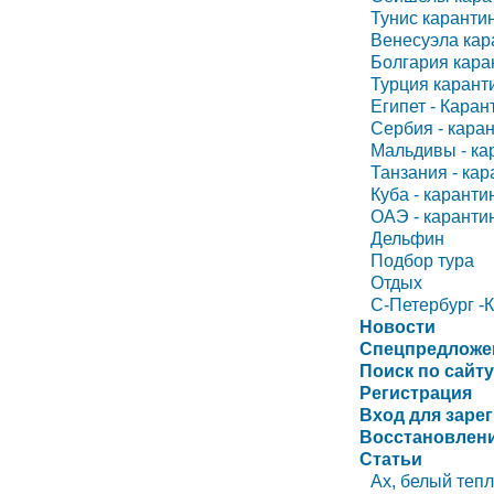
Тунис карант
Венесуэла ка
Болгария кар
Турция каран
Египет - Кара
Сербия - кара
Мальдивы - к
Танзания - ка
Куба - карант
ОАЭ - карант
Дельфин
Подбор тура
Отдых
С-Петербург -
Новости
Спецпредложе
Поиск по сайту
Регистрация
Вход для заре
Восстановлени
Статьи
Ах, белый теп