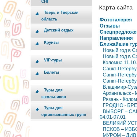
СНГ
Карта сайта
Тверь и Тверская
область
Фотогалерея
Отзывы
Детский отдых
Спецпредложе
Направления
Круизы
Ближайшие ту
Новый год в Са
Новый год в Са
VIP-туры
Коломна 11.10
Санкт-Петербур
Билеты
Санкт-Петербур
Санкт-Петербур
Владимир-Сузда
Туры для
Архангельск - 
школьников
Рязань - Колом
ГРОДНО - БРЕ
Туры для
ВЫБОРГ – СА
организованных групп
04.01-07.01
ВЕЛИКИЙ УСТЮГ
ПСКОВ – ИЗБО
МУРОМ – ДИВЕ