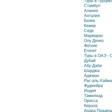
Туры в Турцию
Стамбул
Алания
Анталия
Белек
Кемер
Сиде
Мармарис
Олу Дениз
Фетхие
Египет
Туры в ОАЭ -
Дубай
Абу-Даби
Шарджа
Аджман
Рас-аль-Хайма
Фуджейра
Индия
Тамилнад
Орисса
Керала
Андра Прадеш