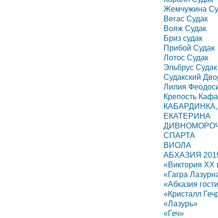
Жемчужина Су
Вегас Судак
Вояж Судак
Бриз судак
Прибой Судак
Лотос Судак
Эльбрус Судак
Судакский Дво
Лилия Феодос
Крепость Каф
КАБАРДИНКА,
ЕКАТЕРИНА
ДИВНОМОРО
СПАРТА
ВИОЛА
АБХАЗИЯ 201
«Виктория ХХ 
«Гагра Лазурн
«Абхазия гост
«Кристалл Геч
«Лазурь»
«Геч»