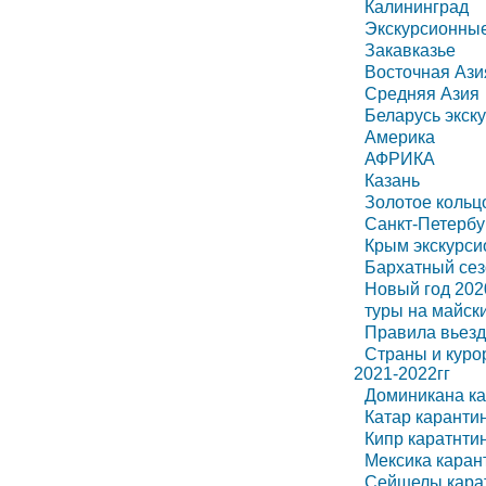
Калининград
Экскурсионные
Закавказье
Восточная Ази
Средняя Азия
Беларусь экск
Америка
АФРИКА
Казань
Золотое кольц
Санкт-Петербу
Крым экскурс
Бархатный сез
Новый год 202
туры на майск
Правила вьезда
Страны и куро
2021-2022гг
Доминикана к
Катар карант
Кипр каратнт
Мексика кара
Сейшелы кара