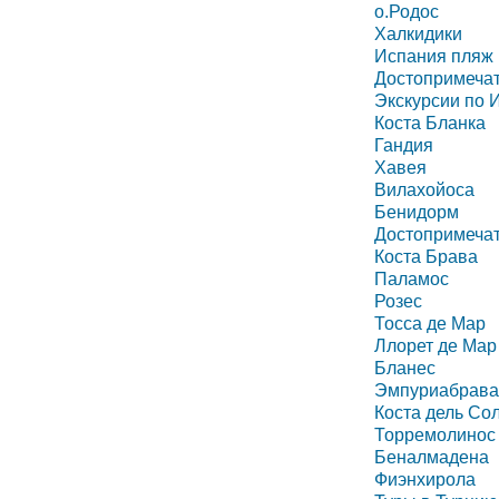
о.Родос
Халкидики
Испания пляж
Достопримеча
Экскурсии по 
Коста Бланка
Гандия
Хавея
Вилахойоса
Бенидорм
Достопримечат
Коста Брава
Паламос
Розес
Тосса де Мар
Ллорет де Мар
Бланес
Эмпуриабрава 
Коста дель Со
Торремолинос
Беналмадена
Фиэнхирола