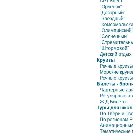
АРТ Квест
"Орленок"
"Дозорный"
"Звездный"
"Комсомольски
"Олимпийский
"Солнечный"
"Стремительн
"Штормовой"
Детский отдых
Круизы
Речные круизы
Морские круиз
Речные круизы
Билеты - брон
Чартерные ав
Регулярные а
Ж.Д Билеты
Туры для школ
По Твери и Тв
По регионам Р
Анимационные
Тематические