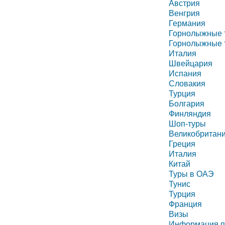
Австрия
Венгрия
Германия
Горнолыжные 
Горнолыжные 
Италия
Швейцария
Испания
Словакия
Турция
Болгария
Финляндия
Шоп-туры
Великобритан
Греция
Италия
Китай
Туры в ОАЭ
Тунис
Турция
Франция
Визы
Информация п