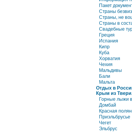
Пакет докумен
Страны безви
Страны, не во
Страны в сост
Свадебные ту
Греция
Испания
Кипр
Куба
Хорватия
Чехия
Мальдивы
Бали
Мальта
Отдых в Росси
Крым из Твери
Горные лыжи в
Домбай
Красная полян
Приэльбрусье
Чегет
Эльбрус