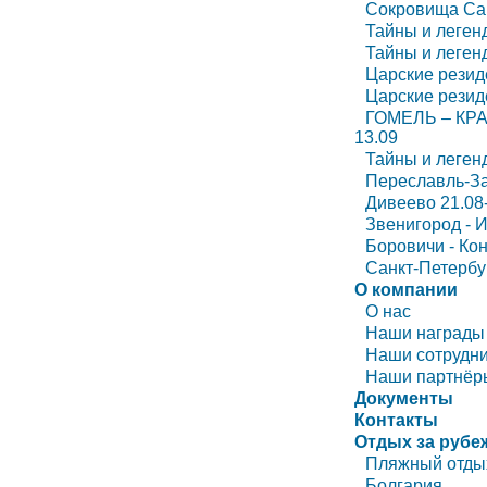
Сокровища Сан
Тайны и леген
Тайны и леген
Царские резид
Царские резид
ГОМЕЛЬ – КРА
13.09
Тайны и леген
Переславль-За
Дивеево 21.08
Звенигород - И
Боровичи - Кон
Санкт-Петербур
О компании
О нас
Наши награды
Наши сотрудн
Наши партнёр
Документы
Контакты
Отдых за рубе
Пляжный отды
Болгария